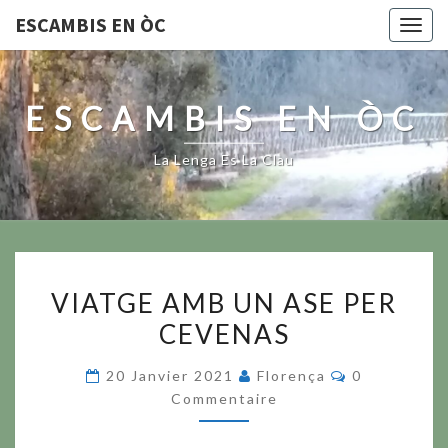
ESCAMBIS EN ÒC
Togg
navig
ESCAMBIS EN ÒC
La Lenga Es La Clau
VIATGE
VIATGE AMB UN ASE PER
AMB
CEVENAS
UN
ASE
Commentair
20 Janvier 2021
Florença
0
PER
Commentaire
CEVENAS